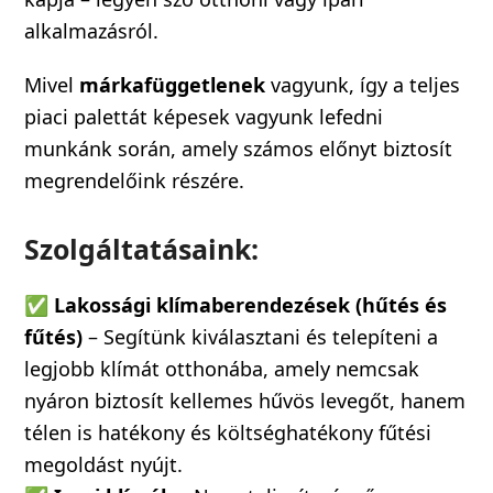
alkalmazásról.
Mivel
márkafüggetlenek
vagyunk, így a teljes
piaci palettát képesek vagyunk lefedni
munkánk során, amely számos előnyt biztosít
megrendelőink részére.
Szolgáltatásaink:
✅
Lakossági klímaberendezések (hűtés és
fűtés)
– Segítünk kiválasztani és telepíteni a
legjobb klímát otthonába, amely nemcsak
nyáron biztosít kellemes hűvös levegőt, hanem
télen is hatékony és költséghatékony fűtési
megoldást nyújt.