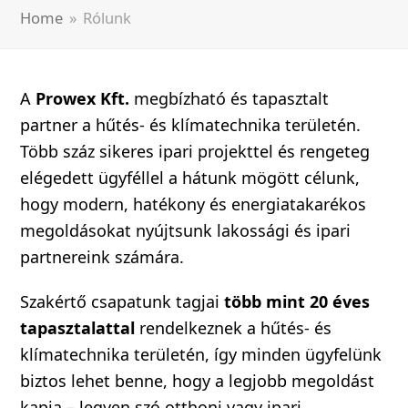
Home
»
Rólunk
A
Prowex Kft.
megbízható és tapasztalt
partner a hűtés- és klímatechnika területén.
Több száz sikeres ipari projekttel és rengeteg
elégedett ügyféllel a hátunk mögött célunk,
hogy modern, hatékony és energiatakarékos
megoldásokat nyújtsunk lakossági és ipari
partnereink számára.
Szakértő csapatunk tagjai
több mint 20 éves
tapasztalattal
rendelkeznek a hűtés- és
klímatechnika területén, így minden ügyfelünk
biztos lehet benne, hogy a legjobb megoldást
kapja – legyen szó otthoni vagy ipari