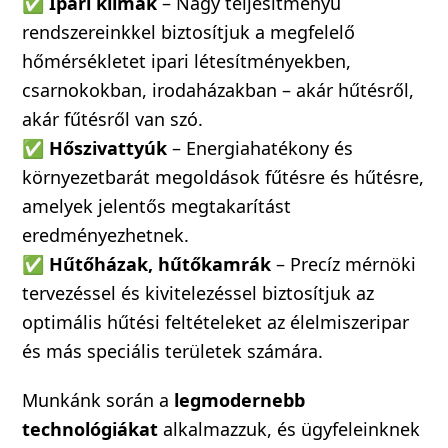
✅
Ipari klímák
– Nagy teljesítményű
rendszereinkkel biztosítjuk a megfelelő
hőmérsékletet ipari létesítményekben,
csarnokokban, irodaházakban – akár hűtésről,
akár fűtésről van szó.
✅
Hőszivattyúk
– Energiahatékony és
környezetbarát megoldások fűtésre és hűtésre,
amelyek jelentős megtakarítást
eredményezhetnek.
✅
Hűtőházak, hűtőkamrák
– Precíz mérnöki
tervezéssel és kivitelezéssel biztosítjuk az
optimális hűtési feltételeket az élelmiszeripar
és más speciális területek számára.
Munkánk során a
legmodernebb
technológiákat
alkalmazzuk, és ügyfeleinknek