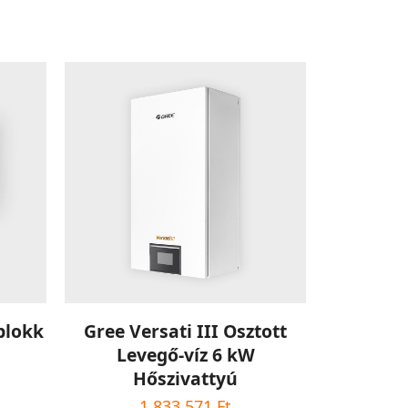
KOSÁRBA TESZEM
blokk
Gree Versati III Osztott
Levegő-víz 6 kW
Hőszivattyú
1 833 571
Ft