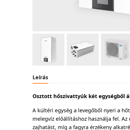
Leírás
Osztott hőszivattyúk két egységből áll
A kültéri egység a levegőből nyeri a hő
melegvíz előállításhoz használja fel. Az
zajhatást, míg a fagyra érzékeny alkatré