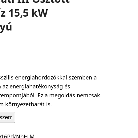
z 15,5 kW
tyú
osszilis energiahordozókkal szemben a
va az energiahatékonyság és
szempontjából. Ez a megoldás nemcsak
 környezetbarát is.
eszem
Q16Pd/NhH-M