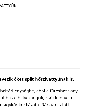
VATTYÚK
evezik őket split hőszivattyúnak is.
 beltéri egységbe, ahol a fűtéshez vagy
olabb is elhelyezhetjük, csökkentve a
a fagykár kockázata. Bár az osztott