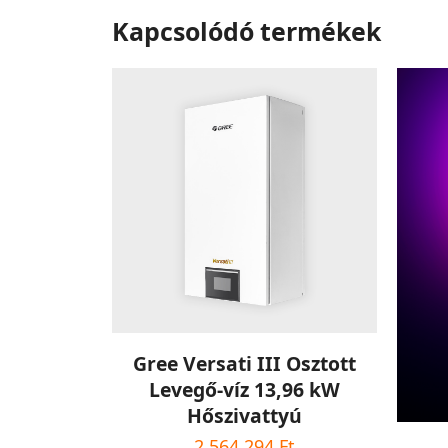
Kapcsolódó termékek
KOSÁRBA TESZEM
Gree Versati III Osztott
Levegő-víz 13,96 kW
Hőszivattyú
2 564 294
Ft