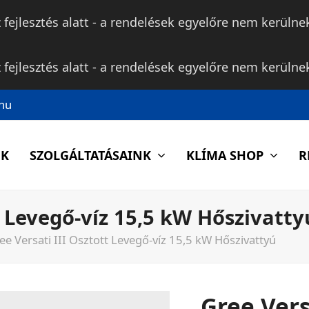
fejlesztés alatt - a rendelések egyelőre nem kerülnek 
fejlesztés alatt - a rendelések egyelőre nem kerülnek 
hu
NK
SZOLGÁLTATÁSAINK
KLÍMA SHOP
R
t Levegő-víz 15,5 kW Hőszivatty
ee Versati III Osztott Levegő-víz 15,5 kW Hőszivattyú
Gree Vers