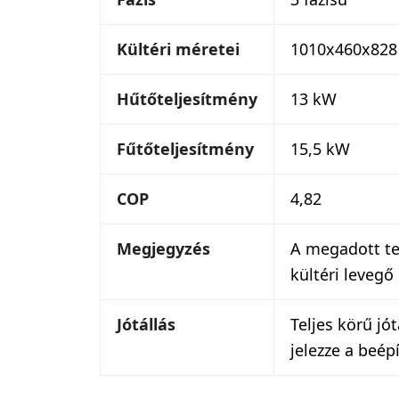
Kültéri méretei
1010x460x82
Hűtőteljesítmény
13 kW
Fűtőteljesítmény
15,5 kW
COP
4,82
Megjegyzés
A megadott tel
kültéri levegő
Jótállás
Teljes körű jó
jelezze a beép