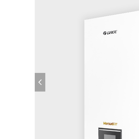
previous
slide