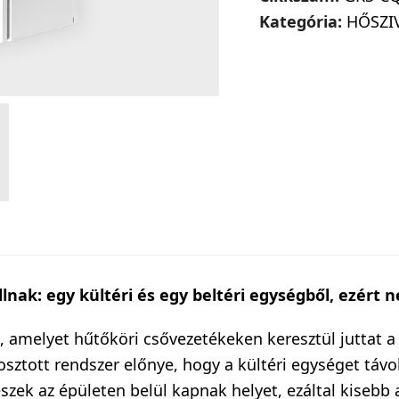
Osztott
Kategória:
HŐSZI
Levegő-
víz
15,5
kW
Hőszivattyú
mennyiség
nak: egy kültéri és egy beltéri egységből, ezért n
t, amelyet hűtőköri csővezetékeken keresztül juttat a
 osztott rendszer előnye, hogy a kültéri egységet táv
szek az épületen belül kapnak helyet, ezáltal kisebb 