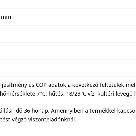
8 mm
jesítmény és COP adatok a következő feltételek melle
 hőmérséklete 7°C; hűtés: 18/23°C víz, kültéri leveg
tállási idő 36 hónap. Amennyiben a termékkel kapcsol
ítést végző viszonteladónknál.