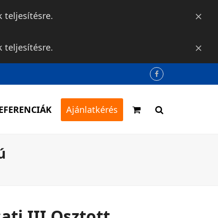
teljesítésre.
Bezár
teljesítésre.
Bezár
Facebook
EFERENCIÁK
Ajánlatkérés
ú
ati III Osztott