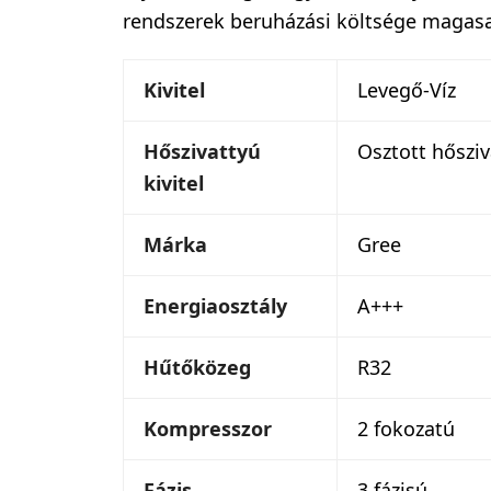
rendszerek beruházási költsége magasa
Kivitel
Levegő-Víz
Hőszivattyú
Osztott hősziv
kivitel
Márka
Gree
Energiaosztály
A+++
Hűtőközeg
R32
Kompresszor
2 fokozatú
Fázis
3 fázisú