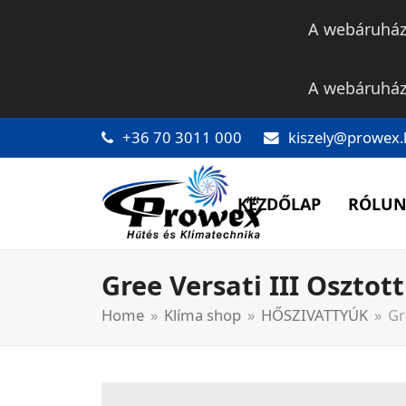
A webáruház 
A webáruház 
+36 70 3011 000
kiszely@prowex.
KEZDŐLAP
RÓLU
Gree Versati III Osztot
Home
»
Klíma shop
»
HŐSZIVATTYÚK
»
Gr