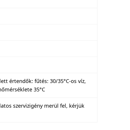
tt értendők: fűtés: 30/35°C-os víz,
ő hőmérséklete 35°C
atos szervizigény merül fel, kérjük