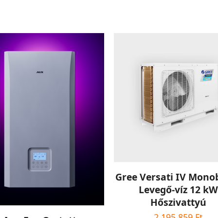
KOSÁRBA TESZEM
Gree Versati IV Mono
Levegő-víz 12 kW
Hőszivattyú
Ennek
OPCIÓK VÁLASZTÁSA
2 195 859
Ft