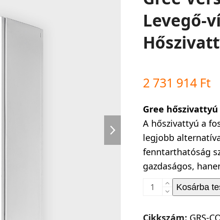
Levegő-ví
Hőszivat
2 731 914
Ft
Gree hőszivattyú
next
A hőszivattyú a f
legjobb alternatí
slide
fenntarthatóság 
gazdaságos, hanem
Gree
Kosárba t
Versati
III
Cikkszám:
GRS-C