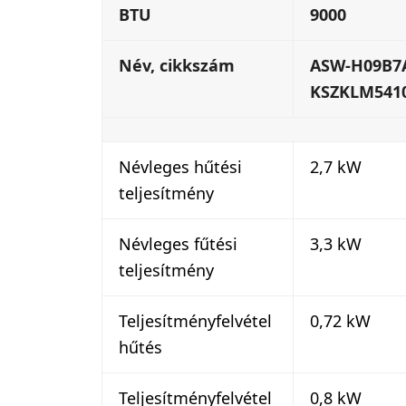
BTU
9000
Név, cikkszám
ASW-H09B7A
KSZKLM541
Névleges hűtési
2,7 kW
teljesítmény
Névleges fűtési
3,3 kW
teljesítmény
Teljesítményfelvétel
0,72 kW
hűtés
Teljesítményfelvétel
0,8 kW