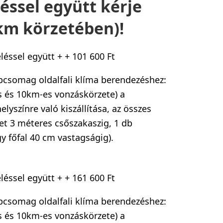
ssel együtt kérje
km körzetében)!
éssel együtt +
+
101 600 Ft
apcsomag oldalfali klíma berendezéshez:
cs és 10km-es vonzáskörzete) a
elyszínre való kiszállítása, az összes
t 3 méteres csőszakaszig, 1 db
gy főfal 40 cm vastagságig).
éssel együtt +
+
161 600 Ft
apcsomag oldalfali klíma berendezéshez:
cs és 10km-es vonzáskörzete) a