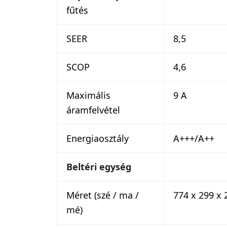
fűtés
SEER
8,5
SCOP
4,6
Maximális
9 A
áramfelvétel
Energiaosztály
A+++/A++
Beltéri egység
Méret (szé / ma /
774 x 299 x
mé)