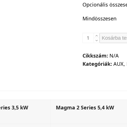
Opcionális összes
Mindösszesen
Magma
Kosárba t
2
Series
Cikkszám:
N/A
mennyiség
Kategóriák:
AUX
,
ries 3,5 kW
Magma 2 Series 5,4 kW