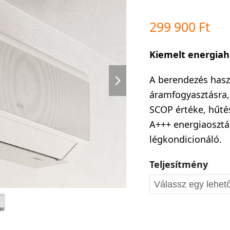
299 900
Ft
Kiemelt energia
next
A berendezés has
slide
áramfogyasztásra,
SCOP értéke, hűté
A+++ energiaosztá
légkondicionáló.
Teljesítmény