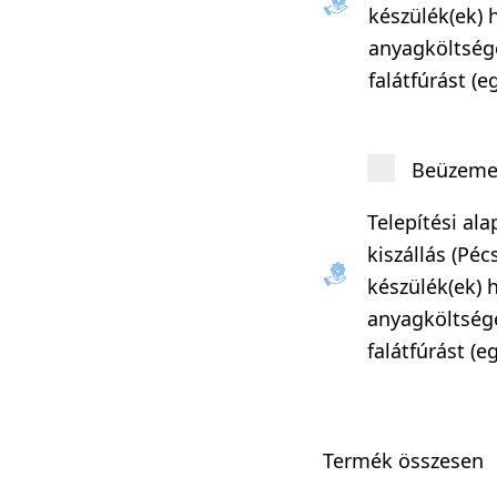
készülék(ek) h
anyagköltsége
falátfúrást (e
Beüzemel
Telepítési al
kiszállás (Pé
készülék(ek) h
anyagköltsége
falátfúrást (e
Termék összesen