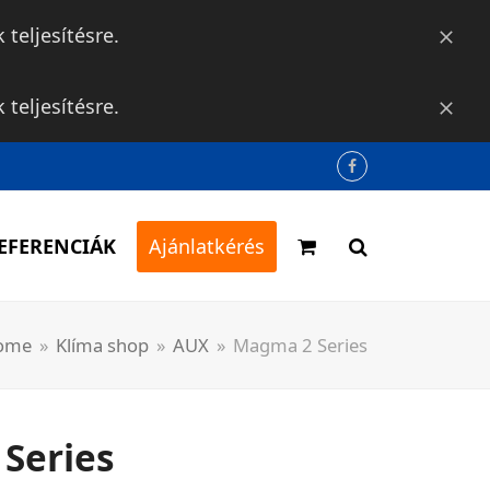
teljesítésre.
Bezár
teljesítésre.
Bezár
Facebook
EFERENCIÁK
Ajánlatkérés
ome
»
Klíma shop
»
AUX
»
Magma 2 Series
Series