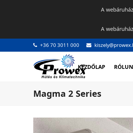
A webáruház 
A webáruház 
+36 70 3011 000
kiszely@prowex.
KEZDŐLAP
RÓLU
Magma 2 Series