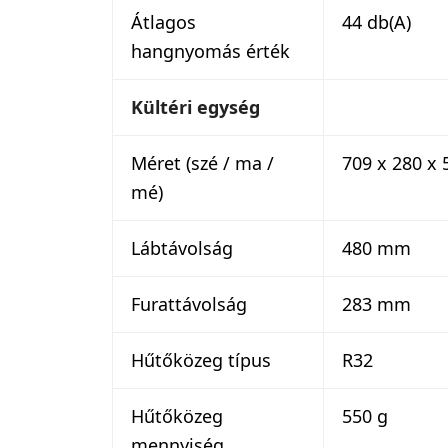
Átlagos
44 db(A)
hangnyomás érték
Kültéri egység
Méret (szé / ma /
709 x 280 x
mé)
Lábtávolság
480 mm
Furattávolság
283 mm
Hűtőközeg típus
R32
Hűtőközeg
550 g
mennyiség