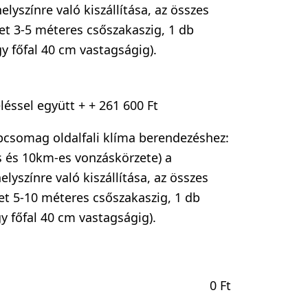
elyszínre való kiszállítása, az összes
t 3-5 méteres csőszakaszig, 1 db
gy főfal 40 cm vastagságig).
éssel együtt +
+
261 600 Ft
apcsomag oldalfali klíma berendezéshez:
cs és 10km-es vonzáskörzete) a
elyszínre való kiszállítása, az összes
t 5-10 méteres csőszakaszig, 1 db
gy főfal 40 cm vastagságig).
0
Ft