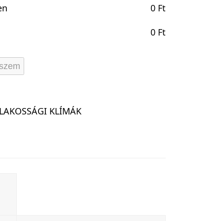
en
0
Ft
0
Ft
eszem
LAKOSSÁGI KLÍMÁK