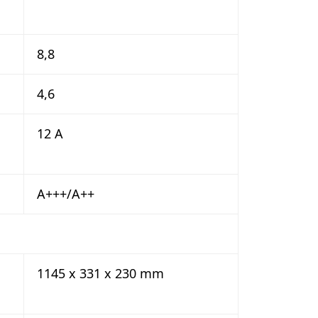
8,8
4,6
12 A
A+++/A++
1145 x 331 x 230 mm