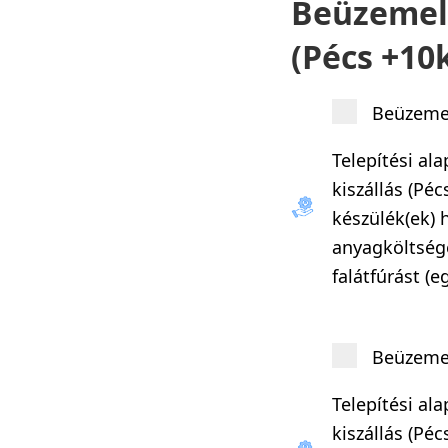
Beüzemelé
(Pécs +10
Beüzemel
Telepítési al
kiszállás (Pé
készülék(ek) h
anyagköltsége
falátfúrást (e
Beüzemel
Telepítési al
kiszállás (Pé