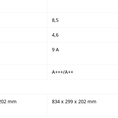
8,5
4,6
9 A
A+++/A++
 202 mm
834 x 299 x 202 mm