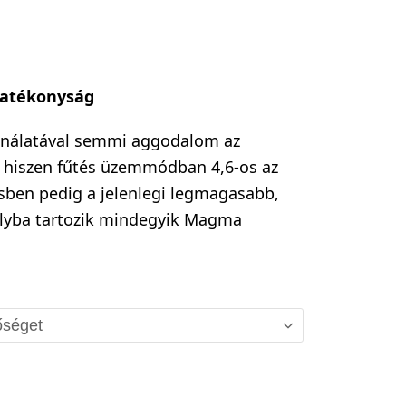
hatékonyság
ználatával semmi aggodalom az
 hiszen fűtés üzemmódban 4,6-os az
sben pedig a jelenlegi legmagasabb,
lyba tartozik mindegyik Magma